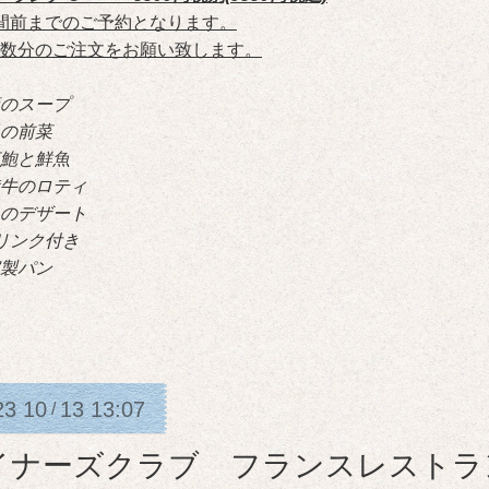
間前までのご予約となります。
数分のご注文をお願い致します。
のスープ
の前菜
鮑と鮮魚
牛のロティ
のデザート
リンク付き
製パン
23
10
13
13:07
/
イナーズクラブ フランスレストラン