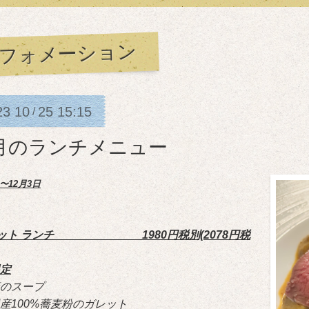
フォメーション
23
10
25
15:15
/
1月のランチメニュー
日〜12月3日
レット ランチ 1980円税別(2078円税
定
のスープ
産100%蕎麦粉のガレット