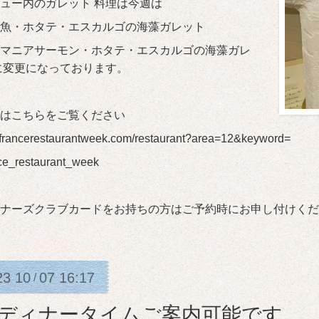
ュー内のガレット 料理は今週は
鮮魚・ホタテ・エスカルゴの海藻ガレット
マニアサーモン・ホタテ・エスカルゴの海藻ガレ
に変更になっております。
はこちらをご覧ください
//francerestaurantweek.com/restaurant?area=12&keyword=
ce_restaurant_week
ナーズクラブカードをお持ちの方はご予約時にお申し付けくだ
23
10
07
16:17
/
日ディナータイムご案内可能です。