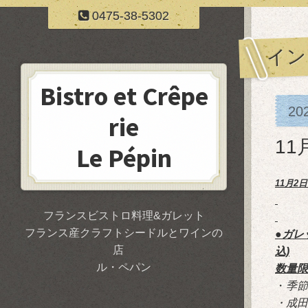
0475-38-5302
イン
Bistro et Crêpe
20
rie
1
Le Pépin
11月2
フランスビストロ料理&ガレット
フランス産クラフトシードルとワインの
●ガ
店
込)
ル・ペパン
数量限
・
季節
・成田