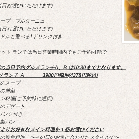
日お選びいただけます)
ープ・ブルターニュ
日お選びいただけます)
ドルも選べる1ドリンク付き
レット ランチは当日営業時間内でもご予約可能で
の当日予約グルメランチA、B は10:30までとなります。
メランチ A 3980円税別(4378円税込)
のスープ
の前菜
ン料理(ご予約時に選択)
のデザート
リンク付き
製パン
よりお好きなメイン料理を１品お選びください
の鮮魚料理 〜その日のお魚に合わせたスタイルで〜