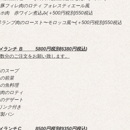
豚フィレ肉のロティ フォレスティエール風
ホ肉 赤ワイン煮込み
(＋500円税別)550税込
羊ランプ肉のロースト〜モロッコ風〜
(＋500円税別)550税込
メランチ B 5800円税別(6380円税込)
数分のご注文をお願い致します。
のスープ
の前菜
の魚料理
肉のロティ
のデザート
リンク付き
製パン
メランチ C 8500円税別(9350円税込)