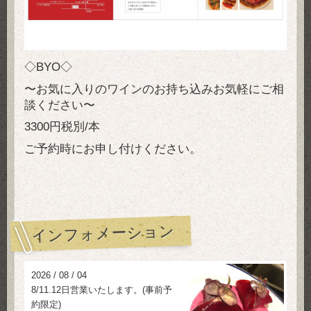
◇BYO◇
〜お気に入りのワインのお持ち込みお気軽にご相
談ください〜
3300円税別/本
ご予約時にお申し付けください。
インフォメーション
2026
/
08
/
04
8/11.12日営業いたします。(事前予
約限定)