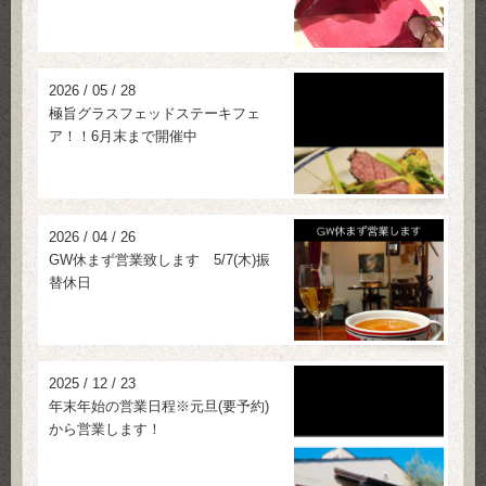
2026
/
05
/
28
極旨グラスフェッドステーキフェ
ア！！6月末まで開催中
2026
/
04
/
26
GW休まず営業致します 5/7(木)振
替休日
2025
/
12
/
23
年末年始の営業日程※元旦(要予約)
から営業します！