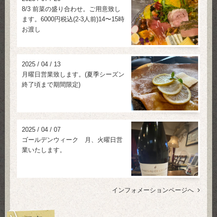
8/3 前菜の盛り合わせ。ご用意致し
ます。6000円税込(2-3人前)14〜15時
お渡し
2025
/
04
/
13
月曜日営業致します。(夏季シーズン
終了頃まで期間限定)
2025
/
04
/
07
ゴールデンウィーク 月、火曜日営
業いたします。
インフォメーションページへ