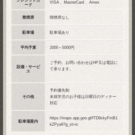
クレジットカ
VISA 、MasterCard 、Amex
ード
禁煙席
喫煙席なし
駐車場
駐車場あり
平均予算
2000～5000円
ご予約、お問い合わせはHP又は電話に
設備・サービ
て承ります。
ス
予約優先制
その他
未就学児のお子様は日曜日のディナー
対応
https://maps.app.goo.gl/fTD9ckyFmB1
駐車場案内
kZPya9?g_st=ic