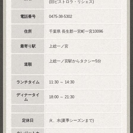
(旧ビストロラ・リシェス)
電話番号
0475-38-5302
住所
千葉県 長生郡一宮町一宮10096
最寄り駅
上総一ノ宮
上総一ノ宮駅からタクシー5分
道順
ランチタイム
11:30 ～ 14:30
ディナータイ
18:00 ～ 21:30
ム
定休日
火、水(夏季シーズンまで)