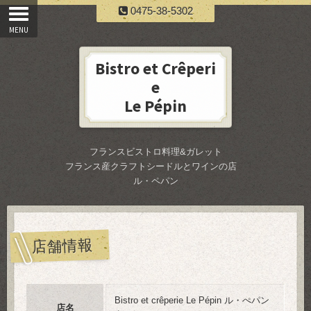
0475-38-5302
Bistro et Crêperi
e
Le Pépin
フランスビストロ料理&ガレット
フランス産クラフトシードルとワインの店
ル・ペパン
店舗情報
Bistro et crêperie Le Pépin ル・ぺパン
店名