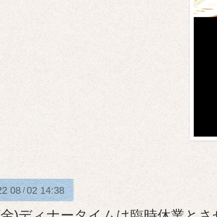
22
08
02
14:38
/
/5(金)ディナータイムは臨時休業と