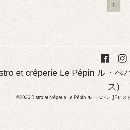
1
istro et crêperie Le Pép
ス)
©2026
Bistro et crêperie Le Pépin ル・ぺパン 