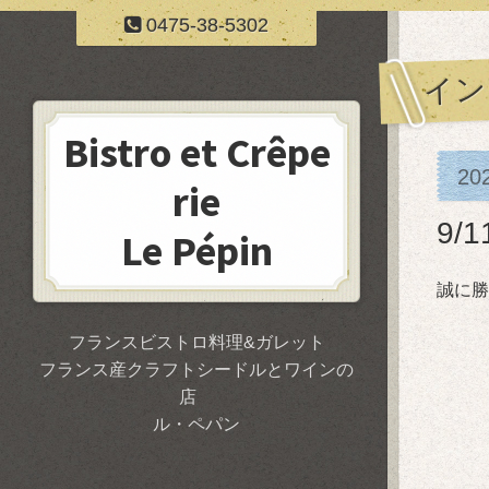
0475-38-5302
イン
Bistro et Crêpe
20
rie
9/
Le Pépin
誠に勝
フランスビストロ料理&ガレット
フランス産クラフトシードルとワインの
店
ル・ペパン