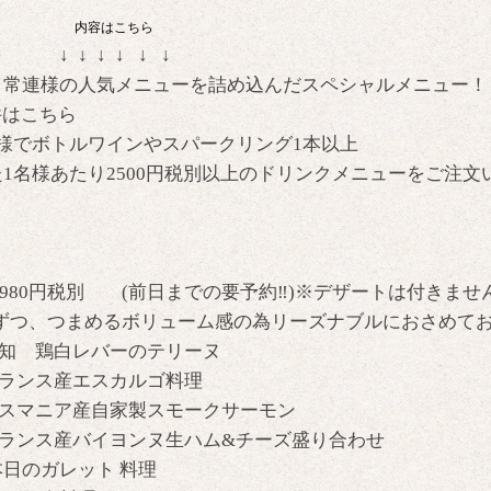
内容はこちら
↓ ↓ ↓ ↓ ↓
！常連様の人気メニューを詰め込んだスペシャルメニュー！
件はこちら
名様でボトルワインやスパークリング1本以上
1名様あたり2500円税別以上のドリンクメニューをご注文
 4980円税別 (前日までの要予約‼️)※デザートは付きませ
しずつ、つまめるボリューム感の為リーズナブルにおさめてお
高知 鶏白レバーのテリーヌ
フランス産エスカルゴ料理
タスマニア産自家製スモークサーモン
フランス産バイヨンヌ生ハム&チーズ盛り合わせ
日のガレット 料理