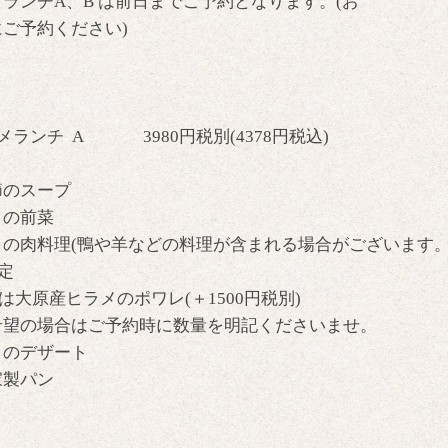
ランチA、B は前日までご予約となります。(お
ご予約ください)
メランチ A 3980円税別(4378円税込)
節のスープ
日の前菜
日の肉料理(鴨や羊などの料理が含まれる場合がございます
定
大原産ヒラメのポワレ(＋1500円税別)
希望の場合はご予約時に数量を明記くださいませ。
日のデザート
家製パン