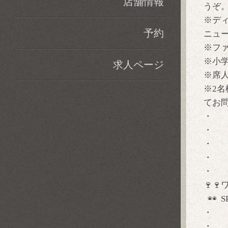
店舗情報
うぞ
※デ
予約
ニュ
※フ
※小
求人ページ
※席
※2
てお
・
・
・
・
・
🍷
◉◉ S
・
・