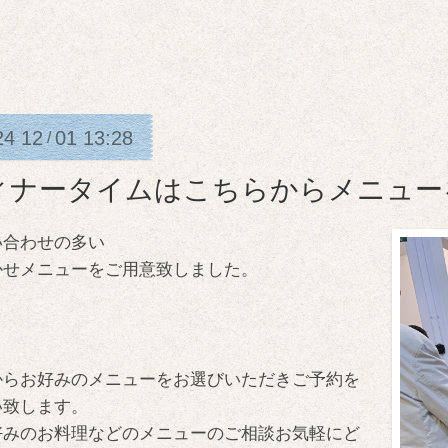
24
12
01
13:28
/
ィナータイムはこちらからメニュー
い合わせの多い
かせメニューをご用意致しました。
からお好みのメニューをお選びいただきご予約を
い致します。
好みのお料理などのメニューのご相談お気軽にど