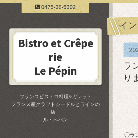
0475-38-5302
イン
Bistro et Crêpe
20
rie
ラ
Le Pépin
り
フランスビストロ料理&ガレット
フランス産クラフトシードルとワインの
店
ル・ペパン
◯ラ