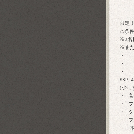
↓ 
限定
⚠️条
※2
※また
・
・
・
◉SP
(少
・ 
・ 
・ 
・ 
・ 本