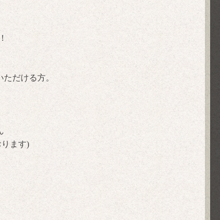
！
いただける方。
ん
ります)