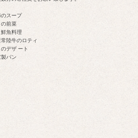
節のスープ
日の前菜
と鮮魚料理
選常陸牛のロティ
のデザ ート
家製パン