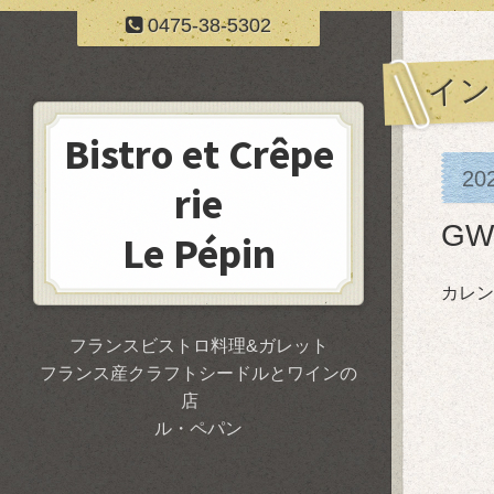
0475-38-5302
イン
Bistro et Crêpe
20
rie
G
Le Pépin
カレン
フランスビストロ料理&ガレット
フランス産クラフトシードルとワインの
店
ル・ペパン