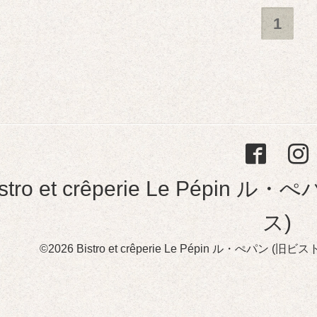
1
istro et crêperie Le Pép
ス)
©2026
Bistro et crêperie Le Pépin ル・ぺパン 