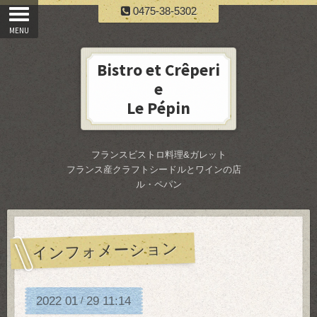
0475-38-5302
Bistro et Crêperi
e
Le Pépin
フランスビストロ料理&ガレット
フランス産クラフトシードルとワインの店
ル・ペパン
インフォメーション
2022
01
29
11:14
/