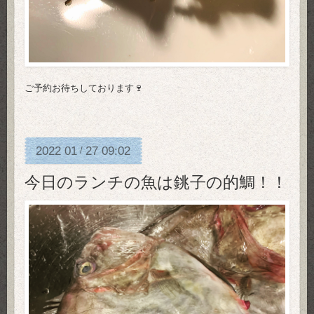
ご予約お待ちしております🍷
2022
01
27
09:02
/
今日のランチの魚は銚子の的鯛！！