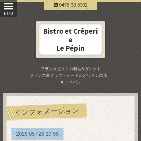
0475-38-5302
Bistro et Crêperi
e
Le Pépin
フランスビストロ料理&ガレット
フランス産クラフトシードルとワインの店
ル・ペパン
インフォメーション
2026
05
28
19:58
/