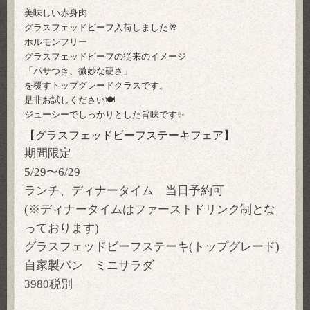
美味しい赤身肉
グラスフェッドビーフ入荷しました🥂
ホルモンフリー
グラスフェッドビーフの従来のイメージ
「パサつき、微妙な硬さ」
を覆すトップグレードクラスです。
是非お試しください🍽️
ジューシーでしっかりとした旨味です✨
【
グラスフェッドビーフステーキフェア】
期間限定
5/29〜6/29
ランチ、ディナータイム 当日予約可
(※ディナータイムはファーストドリンク制とな
っております)
グラスフェッドビーフステーキ(トップグレード)
自家製パン ミニサラダ
3980税別