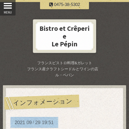
0475-38-5302
Bistro et Crêperi
e
Le Pépin
フランスビストロ料理&ガレット
フランス産クラフトシードルとワインの店
ル・ペパン
インフォメーション
2021
09
29
19:51
/