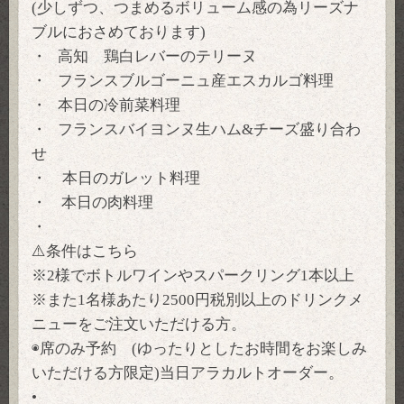
(少しずつ、つまめるボリューム感の為リーズナ
ブルにおさめております)
・ 高知 鶏白レバーのテリーヌ
・ フランスブルゴーニュ産エスカルゴ料理
・ 本日の冷前菜料理
・ フランスバイヨンヌ生ハム&チーズ盛り合わ
せ
・ 本日のガレット料理
・ 本日の肉料理
・
⚠️条件はこちら
※2様でボトルワインやスパークリング1本以上
※また1名様あたり2500円税別以上のドリンクメ
ニューをご注文いただける方。
◉席のみ予約 (ゆったりとしたお時間をお楽しみ
いただける方限定)当日アラカルトオーダー。
•