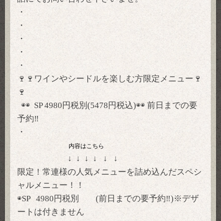
・
・
・
・
・
🍷🍷ワインやシードルを楽しむ方限定メニュー🍷
🍷
◉◉ SP 4980円税別(5478円税込)◉◉ 前日までの要
予約‼️
・
内容はこちら
↓ ↓ ↓ ↓ ↓ ↓
限定！常連様の人気メニューを詰め込んだスペシ
ャルメニュー！！
◉SP 4980円税別 (前日までの要予約‼️)※デザ
ートは付きません