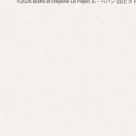
©2026
Bistro et crêperie Le Pépin ル・ぺパン 