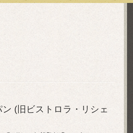
in ル・ぺパン (旧ビストロラ・リシェ