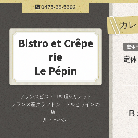
0475-38-5302
カレ
Bistro et Crêpe
定休
rie
定休
Le Pépin
フランスビストロ料理&ガレット
フランス産クラフトシードルとワインの
B
店
ル・ペパン