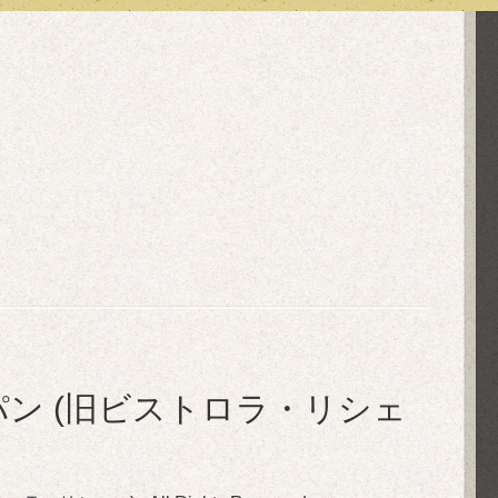
in ル・ぺパン (旧ビストロラ・リシェ