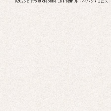
©2026
Bistro et crêperie Le Pépin ル・ぺパン 