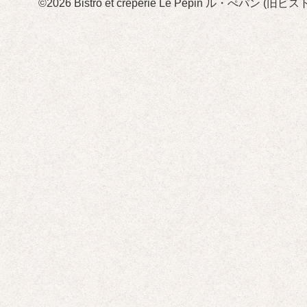
©2026
Bistro et crêperie Le Pépin ル・ぺパン 