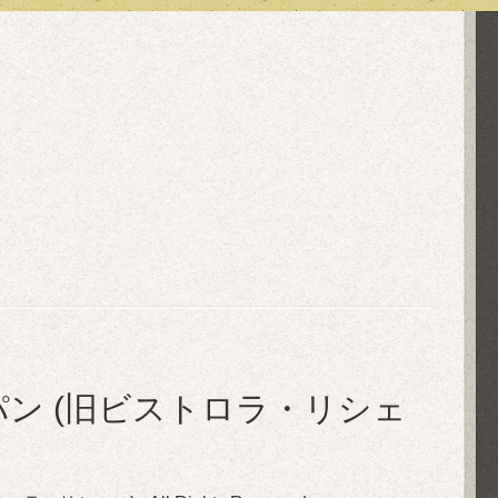
in ル・ぺパン (旧ビストロラ・リシェ