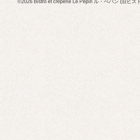
©2026
Bistro et crêperie Le Pépin ル・ぺパン 