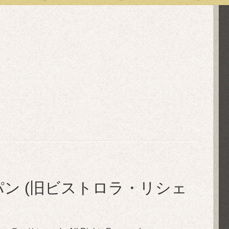
in ル・ぺパン (旧ビストロラ・リシェ