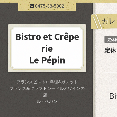
0475-38-5302
カレ
Bistro et Crêpe
定休
rie
定休
Le Pépin
フランスビストロ料理&ガレット
フランス産クラフトシードルとワインの
B
店
ル・ペパン