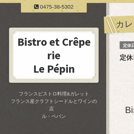
0475-38-5302
カレ
Bistro et Crêpe
定休
rie
定休
Le Pépin
フランスビストロ料理&ガレット
フランス産クラフトシードルとワインの
B
店
ル・ペパン