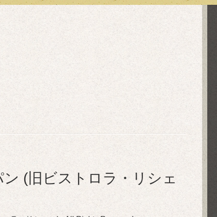
in ル・ぺパン (旧ビストロラ・リシェ