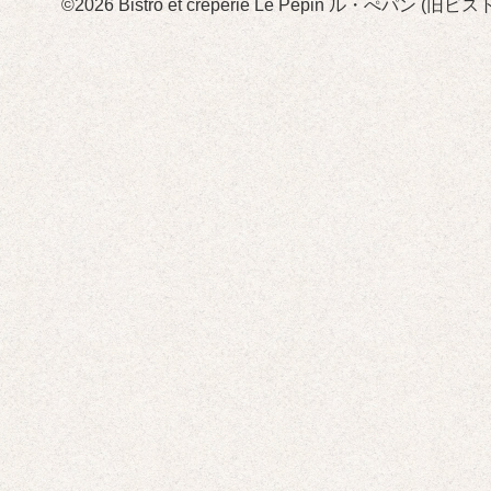
©2026
Bistro et crêperie Le Pépin ル・ぺパン 