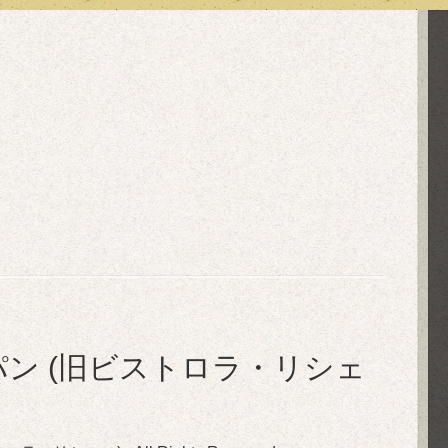
in ル・ぺパン (旧ビストロラ・リシェ