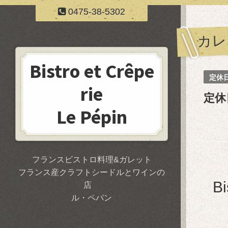
0475-38-5302
カレ
Bistro et Crêpe
定休
rie
定休
Le Pépin
フランスビストロ料理&ガレット
フランス産クラフトシードルとワインの
B
店
ル・ペパン