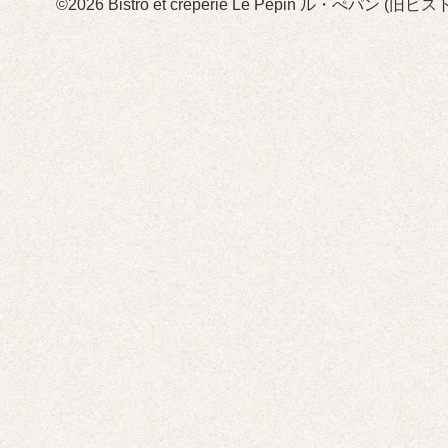
©2026
Bistro et crêperie Le Pépin ル・ぺパン 