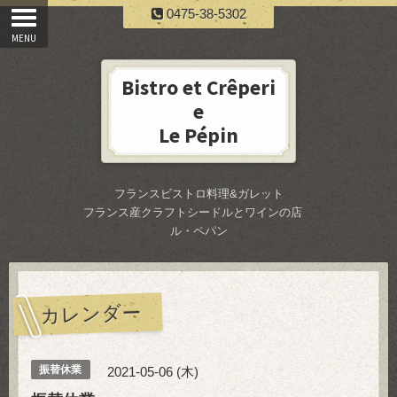
0475-38-5302
Bistro et Crêperi
e
Le Pépin
フランスビストロ料理&ガレット
フランス産クラフトシードルとワインの店
ル・ペパン
カレンダー
振替休業
2021-05-06 (木)