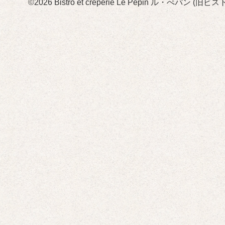
©2026
Bistro et crêperie Le Pépin ル・ぺパン 