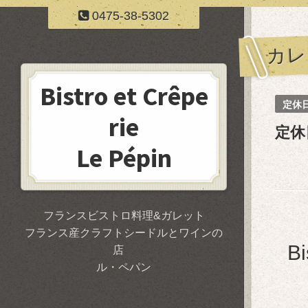
0475-38-5302
カレ
Bistro et Crêpe
定休
rie
定休
Le Pépin
フランスビストロ料理&ガレット
フランス産クラフトシードルとワインの
B
店
ル・ペパン