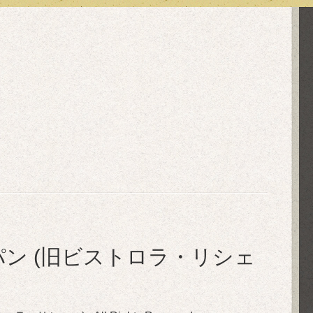
in ル・ぺパン (旧ビストロラ・リシェ