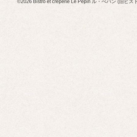
©2026
Bistro et crêperie Le Pépin ル・ぺパン 