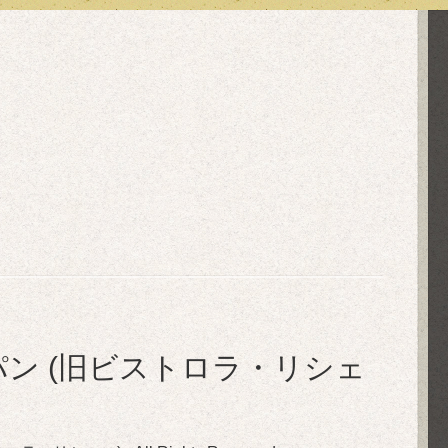
in ル・ぺパン (旧ビストロラ・リシェ