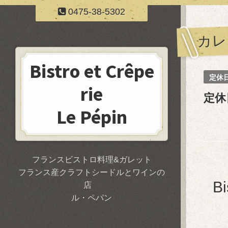
0475-38-5302
カレ
Bistro et Crêpe
定休
rie
定休
Le Pépin
フランスビストロ料理&ガレット
フランス産クラフトシードルとワインの
B
店
ル・ペパン