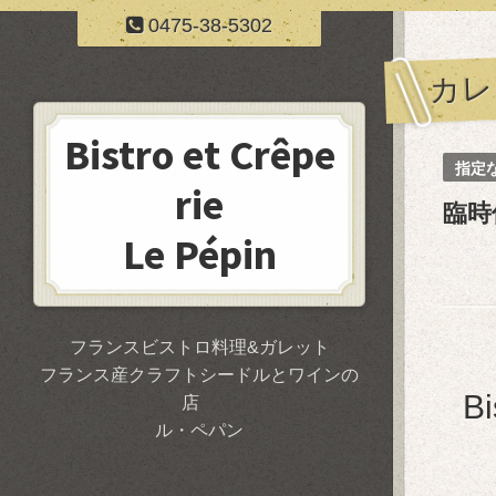
0475-38-5302
カレ
Bistro et Crêpe
指定
rie
臨時
Le Pépin
フランスビストロ料理&ガレット
フランス産クラフトシードルとワインの
B
店
ル・ペパン