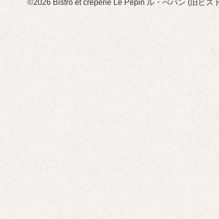
©2026
Bistro et crêperie Le Pépin ル・ぺパン 