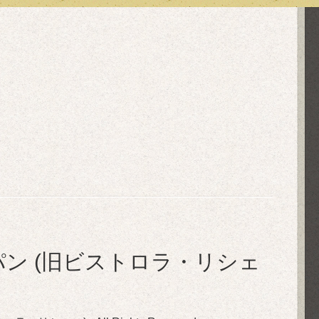
in ル・ぺパン (旧ビストロラ・リシェ