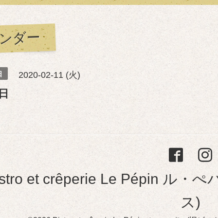
ンダー
日
2020-02-11 (火)
日
istro et crêperie Le Pép
ス)