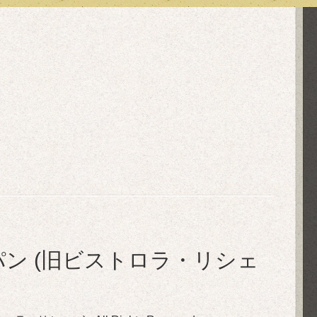
in ル・ぺパン (旧ビストロラ・リシェ