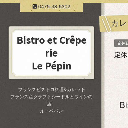
0475-38-5302
カレ
Bistro et Crêpe
定休
rie
定休
Le Pépin
フランスビストロ料理&ガレット
フランス産クラフトシードルとワインの
B
店
ル・ペパン