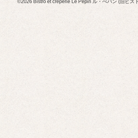
©2026
Bistro et crêperie Le Pépin ル・ぺパン 